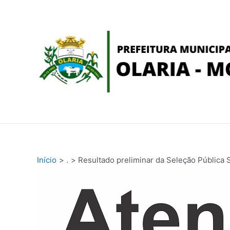
Ir
conteúdo
para
o
conteúdo
Início
.
Resultado preliminar da Seleção Pública 