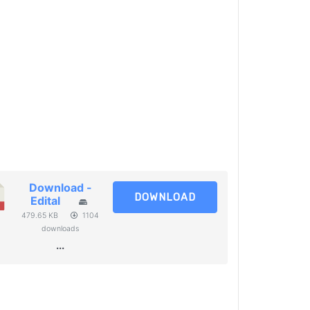
Download -
DOWNLOAD
Edital
479.65 KB
1104
downloads
...