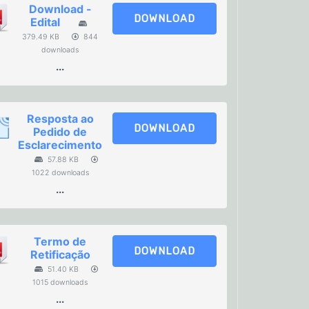
Download -
DOWNLOAD
Edital
379.49 KB
844
downloads
...
Resposta ao
DOWNLOAD
Pedido de
Esclarecimento
57.88 KB
1022 downloads
...
Termo de
DOWNLOAD
Retificação
51.40 KB
1015 downloads
...