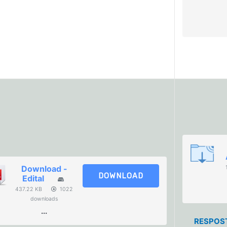
Download -
DOWNLOAD
Edital
437.22 KB
1022
downloads
...
RESPOST