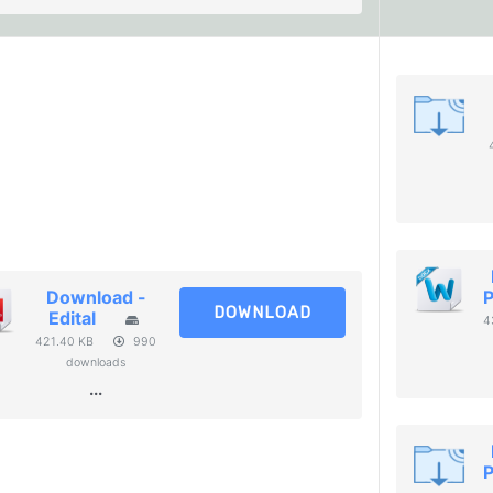
Download -
DOWNLOAD
Edital
4
421.40 KB
990
downloads
...