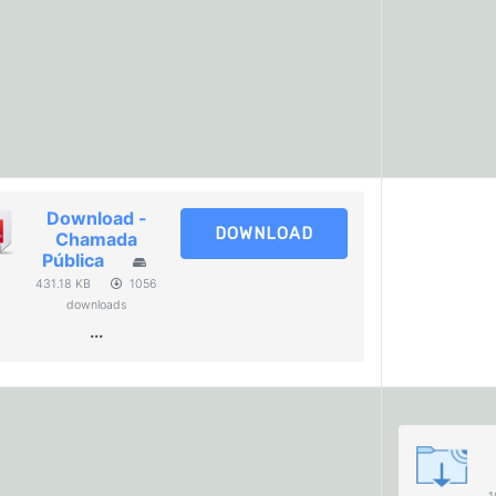
Download -
DOWNLOAD
Chamada
Pública
431.18 KB
1056
downloads
...