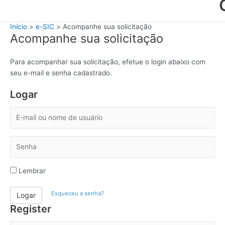
Início
e-SIC
Acompanhe sua solicitação
Acompanhe sua solicitação
Para acompanhar sua solicitação, efetue o login abaixo com
seu e-mail e senha cadastrado.
Logar
E
-
m
S
a
e
i
n
l
Lembrar
h
o
a
u
Esqueceu a senha?
Logar
n
Register
o
m