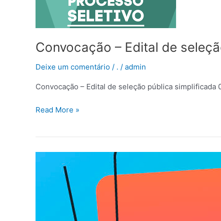
pública
simplificada
001-
2026
Convocação – Edital de seleçã
Deixe um comentário
/
.
/
admin
Convocação – Edital de seleção pública simplificad
Read More »
CONVOCAÇÃO
–
EDITAL
DE
SELEÇÃO
PÚBLICA