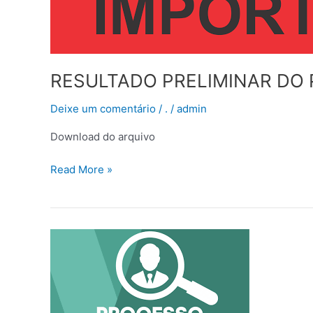
RESULTADO PRELIMINAR DO 
Deixe um comentário
/
.
/
admin
Download do arquivo
Read More »
Convocação
–
Edital
de
seleção