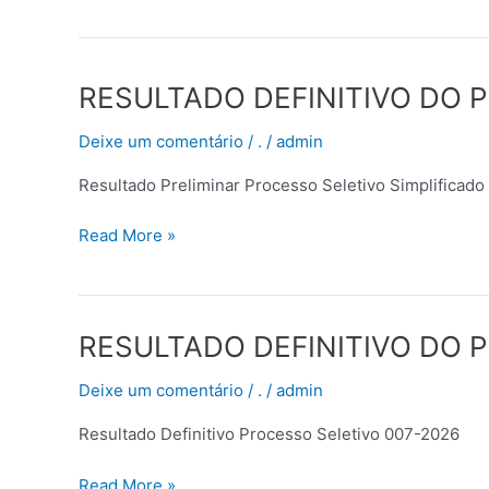
RESULTADO
RESULTADO DEFINITIVO DO P
DEFINITIVO
Deixe um comentário
/
.
/
admin
DO
PROCESSO
Resultado Preliminar Processo Seletivo Simplificad
SELETIVO
SIMPLIFICADO
Read More »
Nº
008/2026
RESULTADO
RESULTADO DEFINITIVO DO P
DEFINITIVO
Deixe um comentário
/
.
/
admin
DO
PROCESSO
Resultado Definitivo Processo Seletivo 007-2026
SELETIVO
SIMPLIFICADO
Read More »