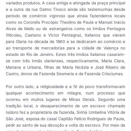
variados produtos. A casa antiga e alongada da praça principal
e a outra da rua Dalmo Tinoco ainda são testemunhas desde
período de comércio vigoroso que atraia fazendeiros locais
como os Coronéis Procópio Theolino de Paula e Manuel Inácio
Alves de Mello ou de estrangeiros como os irmãos Pentagna
(Nicolau, Caetano e Victor Pentagna), italianos que vieram
para Olaria na década de 1860 e se dedicaram ao comércio e
ao transporte de mercadorias para a cidade de Valença no
estado do Rio de Janeiro. Estes três irmãos italianos casaram-
se com três irmãs olarienses, respectivamente, Maria Clara,
Mariana e Urbana, filhas de Maria Nicézia e José Ribeiro de
Castro, donos da Fazenda Sesmaria e da Fazenda Crisciumas.
Por outro lado, a religiosidade e a fé do povo transformavam
qualquer acontecimento em milagre, num processo que
ocorreu em muitos lugares de Minas Gerais. Segundo uma
tradição local, o desaparecimento de um escravo chamado
Isidoro fez a proprietária da fazenda, Sinhá Umbelina Vitória de
São José, esposa do casal Capitão Felício Rodrigues de Paula,
pedir ao santo de sua devoção a volta do escravo. Por meio da