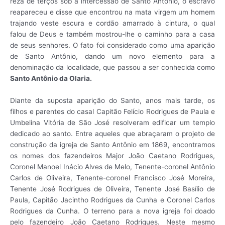
reza de terços sob a intercessão de Santo Antônio, o escravo
reapareceu e disse que encontrou na mata virgem um homem
trajando veste escura e cordão amarrado à cintura, o qual
falou de Deus e também mostrou-lhe o caminho para a casa
de seus senhores. O fato foi considerado como uma aparição
de Santo Antônio, dando um novo elemento para a
denominação da localidade, que passou a ser conhecida como
Santo Antônio da Olaria.
Diante da suposta aparição do Santo, anos mais tarde, os
filhos e parentes do casal Capitão Felício Rodrigues de Paula e
Umbelina Vitória de São José resolveram edificar um templo
dedicado ao santo. Entre aqueles que abraçaram o projeto de
construção da igreja de Santo Antônio em 1869, encontramos
os nomes dos fazendeiros Major João Caetano Rodrigues,
Coronel Manoel Inácio Alves de Melo, Tenente-coronel Antônio
Carlos de Oliveira, Tenente-coronel Francisco José Moreira,
Tenente José Rodrigues de Oliveira, Tenente José Basílio de
Paula, Capitão Jacintho Rodrigues da Cunha e Coronel Carlos
Rodrigues da Cunha. O terreno para a nova igreja foi doado
pelo fazendeiro João Caetano Rodrigues. Neste mesmo