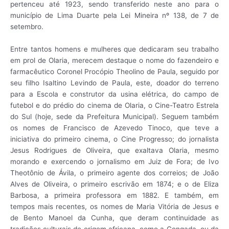
pertenceu até 1923, sendo transferido neste ano para o
município de Lima Duarte pela Lei Mineira nº 138, de 7 de
setembro.
Entre tantos homens e mulheres que dedicaram seu trabalho
em prol de Olaria, merecem destaque o nome do fazendeiro e
farmacêutico Coronel Procópio Theolino de Paula, seguido por
seu filho Isaltino Levindo de Paula, este, doador do terreno
para a Escola e construtor da usina elétrica, do campo de
futebol e do prédio do cinema de Olaria, o Cine-Teatro Estrela
do Sul (hoje, sede da Prefeitura Municipal). Seguem também
os nomes de Francisco de Azevedo Tinoco, que teve a
iniciativa do primeiro cinema, o Cine Progresso; do jornalista
Jesus Rodrigues de Oliveira, que exaltava Olaria, mesmo
morando e exercendo o jornalismo em Juiz de Fora; de Ivo
Theotônio de Ávila, o primeiro agente dos correios; de João
Alves de Oliveira, o primeiro escrivão em 1874; e o de Eliza
Barbosa, a primeira professora em 1882. E também, em
tempos mais recentes, os nomes de Maria Vitória de Jesus e
de Bento Manoel da Cunha, que deram continuidade as
tradições culturais de origem africana, como a Congada, ou da