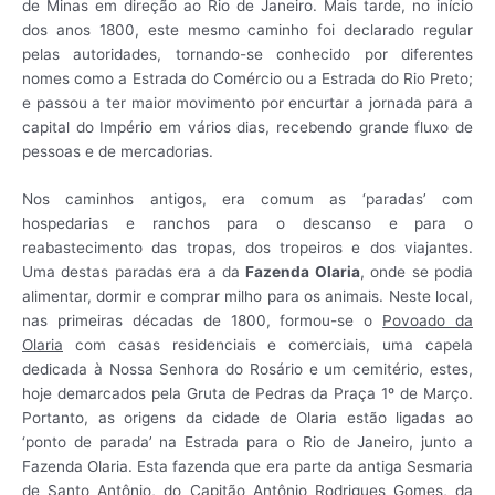
de Minas em direção ao Rio de Janeiro. Mais tarde, no início
dos anos 1800, este mesmo caminho foi declarado regular
pelas autoridades, tornando-se conhecido por diferentes
nomes como a Estrada do Comércio ou a Estrada do Rio Preto;
e passou a ter maior movimento por encurtar a jornada para a
capital do Império em vários dias, recebendo grande fluxo de
pessoas e de mercadorias.
Nos caminhos antigos, era comum as ‘paradas’ com
hospedarias e ranchos para o descanso e para o
reabastecimento das tropas, dos tropeiros e dos viajantes.
Uma destas paradas era a da
Fazenda Olaria
, onde se podia
alimentar, dormir e comprar milho para os animais. Neste local,
nas primeiras décadas de 1800, formou-se o
Povoado da
Olaria
com casas residenciais e comerciais, uma capela
dedicada à Nossa Senhora do Rosário e um cemitério, estes,
hoje demarcados pela Gruta de Pedras da Praça 1º de Março.
Portanto, as origens da cidade de Olaria estão ligadas ao
‘ponto de parada’ na Estrada para o Rio de Janeiro, junto a
Fazenda Olaria. Esta fazenda que era parte da antiga Sesmaria
de Santo Antônio, do Capitão Antônio Rodrigues Gomes, da