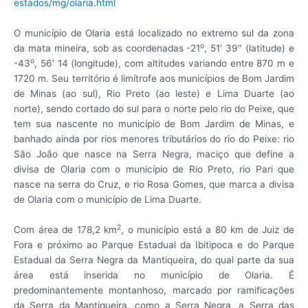
estados/mg/olaria.html
O município de Olaria está localizado no extremo sul da zona
o
da mata mineira, sob as coordenadas -21
, 51′ 39″ (latitude) e
o
-43
, 56′ 14 (longitude), com altitudes variando entre 870 m e
1720 m. Seu território é limítrofe aos municípios de Bom Jardim
de Minas (ao sul), Rio Preto (ao leste) e Lima Duarte (ao
norte), sendo cortado do sul para o norte pelo rio do Peixe, que
tem sua nascente no município de Bom Jardim de Minas, e
banhado ainda por rios menores tributários do rio do Peixe: rio
São João que nasce na Serra Negra, maciço que define a
divisa de Olaria com o município de Rio Preto, rio Pari que
nasce na serra do Cruz, e rio Rosa Gomes, que marca a divisa
de Olaria com o município de Lima Duarte.
2
Com área de 178,2 km
, o município está a 80 km de Juiz de
Fora e próximo ao Parque Estadual da Ibitipoca e do Parque
Estadual da Serra Negra da Mantiqueira, do qual parte da sua
área está inserida no município de Olaria. É
predominantemente montanhoso, marcado por ramificações
da Serra da Mantiqueira, como a Serra Negra, a Serra das