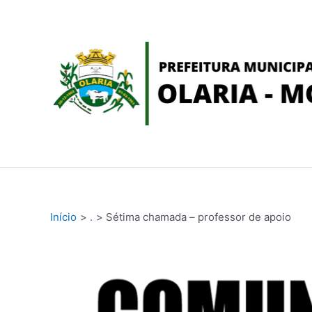
Ir
conteúdo
para
o
conteúdo
Início
.
Sétima chamada – professor de apoio