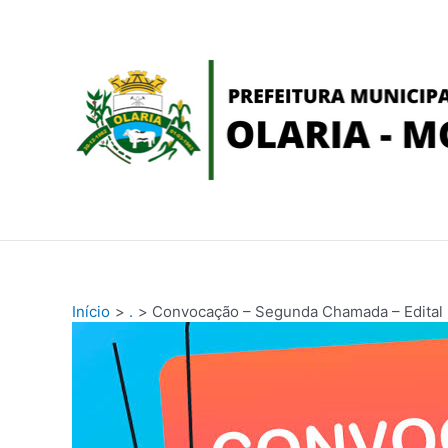
Ir
conteúdo
para
o
conteúdo
Início
.
Convocação – Segunda Chamada – Edital