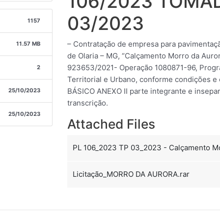
106/2023 TOMA
03/2023
1157
– Contratação de empresa para pavimentação
11.57 MB
de Olaria – MG, “Calçamento Morro da Auro
923653/2021- Operação 1080871-96, Progr
2
Territorial e Urbano, conforme condições 
BÁSICO ANEXO II parte integrante e insepar
25/10/2023
transcrição.
25/10/2023
Attached Files
PL 106_2023 TP 03_2023 - Calçamento Mo
Licitação_MORRO DA AURORA.rar