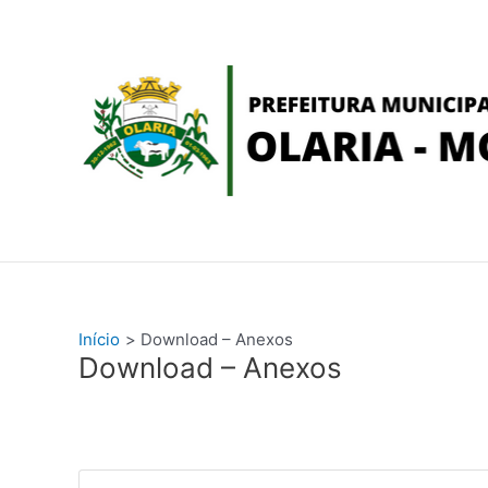
Ir
conteúdo
para
o
conteúdo
Início
Download – Anexos
Download – Anexos