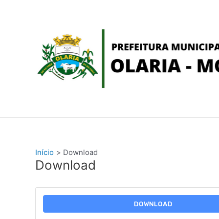
Ir
conteúdo
para
o
conteúdo
Início
Download
Download
DOWNLOAD