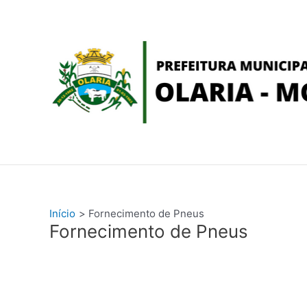
Ir
conteúdo
para
o
conteúdo
Início
Fornecimento de Pneus
Fornecimento de Pneus