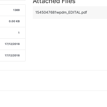
Attached Files
1369
1545047681wpdm_EDITAL.pdf
0.00 KB
1
17/12/2018
17/12/2018