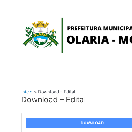
Ir
conteúdo
para
o
conteúdo
Início
Download – Edital
Download – Edital
DOWNLOAD