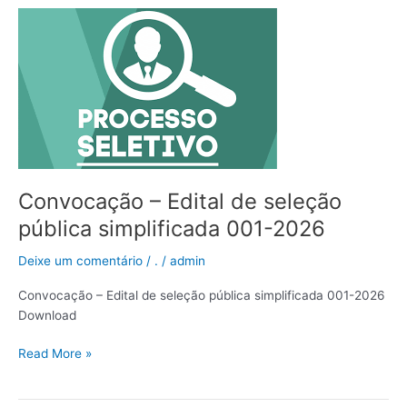
Convocação
–
Edital
de
seleção
pública
simplificada
001-
2026
Convocação – Edital de seleção
pública simplificada 001-2026
Deixe um comentário
/
.
/
admin
Convocação – Edital de seleção pública simplificada 001-2026
Download
Read More »