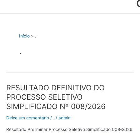
Início
.
.
RESULTADO DEFINITIVO DO
RESULTADO
DEFINITIVO
PROCESSO SELETIVO
DO
SIMPLIFICADO Nº 008/2026
PROCESSO
SELETIVO
Deixe um comentário
/
.
/
admin
SIMPLIFICADO
Nº
Resultado Preliminar Processo Seletivo Simplificado 008-2026
008/2026