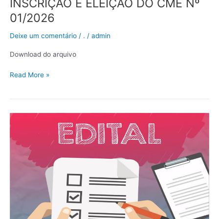
INSCRIÇÃO E ELEIÇÃO DO CME Nº
01/2026
Deixe um comentário
/
.
/
admin
Download do arquivo
Read More »
CONVOCAÇÃO:
EDITAL
DE
SELEÇÃO
PÚBLICA
SIMPLIFICADA
Nº
01/2025