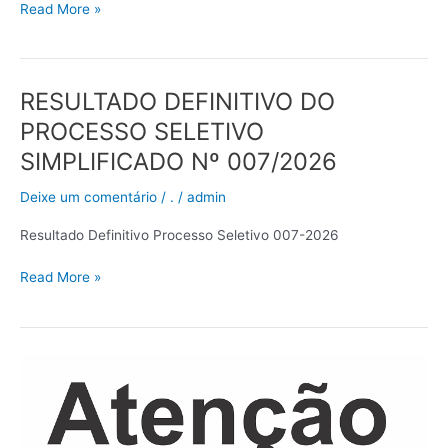
Read More »
RESULTADO DEFINITIVO DO
RESULTADO
DEFINITIVO
PROCESSO SELETIVO
DO
SIMPLIFICADO Nº 007/2026
PROCESSO
SELETIVO
Deixe um comentário
/
.
/
admin
SIMPLIFICADO
Nº
Resultado Definitivo Processo Seletivo 007-2026
007/2026
Read More »
RESULTADO
PRELIMINAR
DO
PROCESSO