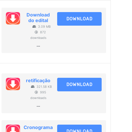
Download
DOWNLOAD
do edital
3.09 MB
872
downloads
...
retificação
DOWNLOAD
321.58 KB
995
downloads
...
Cronograma
DOWNLOAD