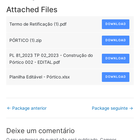
Attached Files
Termo de Retificação (1).pdf
DOWNLOAD
PÓRTICO (1).zip
DOWNLOAD
PL 81_2023 TP 02_2023 - Construção do
DOWNLOAD
Pórtico 002 - EDITAL.pdf
Planilha Editável - Pórtico.xlsx
DOWNLOAD
←
Package anterior
Package seguinte
→
Deixe um comentário
O seu endereço de e-mail não será publicado.
Campos